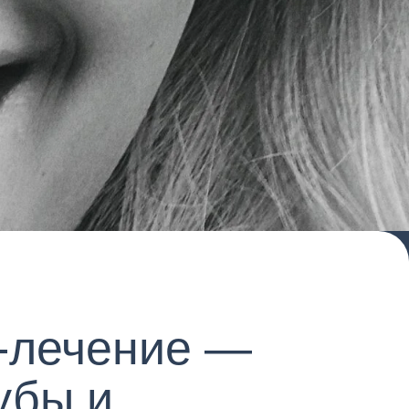
ение —
и
а быстро