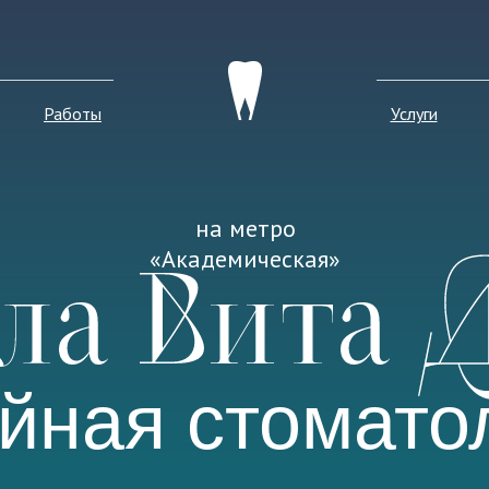
Работы
Услуги
на метро
«Академическая»
йная стомато