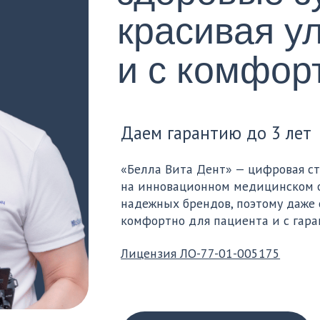
«Белла Вита Дент» — цифровая стоматология. 
на инновационном медицинском оборудовании
надежных брендов, поэтому даже сложные случ
комфортно для пациента и с гарантией резуль
Лицензия ЛО-77-01-005175
Довод
Используем современное
вич
до со
оборудование — 3D-
береж
диагностику, дентальный
ий
мален
микроскоп, лазер
ог,
пацие
и ультразвук. Работаем
Быстр
с безопасными и надежными
в пор
импортными материалами