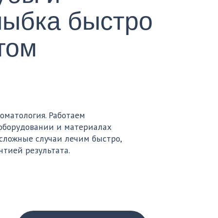
Работаем
 и материалах
аи лечим быстро,
тата.
им улыбку
вершенства —
но и комфортно для
ьких и взрослых
нтов.
о приводим зубы
ядок