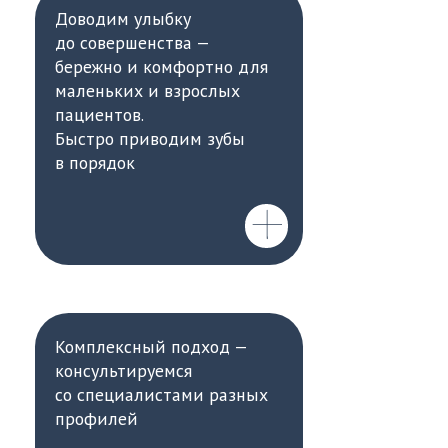
ексный подход —
льтируемся
ециалистами разных
лей
ой диагностики
ем КТ, рентгенографию
графию.