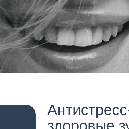
Антистресс-леч
здоровые зубы 
красивая улыбк
и с комфортом
Даем гарантию до 3 лет