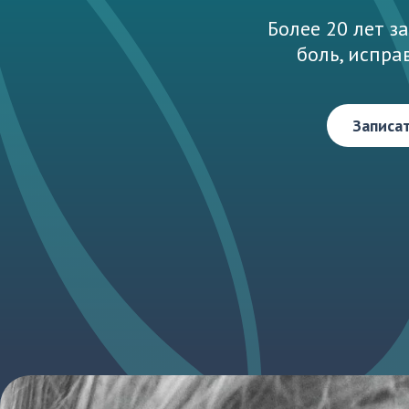
Более 20 лет з
боль, испра
Записат