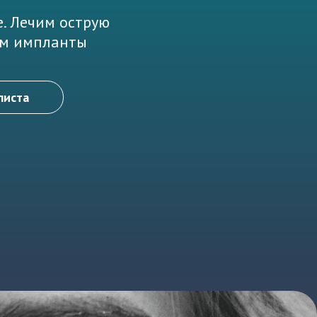
е. Лечим острую
вим импланты
листа