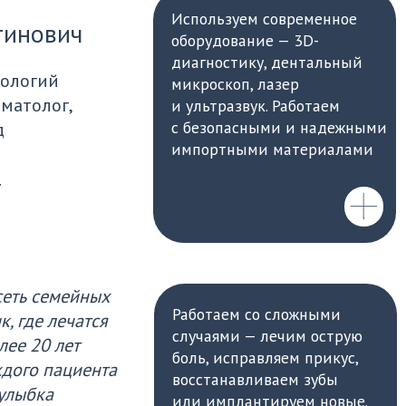
семейных
Работаем со сложными
Компл
лечатся
случаями — лечим острую
консу
 лет
боль, исправляем прикус,
со сп
пациента
восстанавливаем зубы
профи
а
или имплантируем новые.
Неотличимо от родных
Для точн
Фиксируем стоимость
применя
лечения сразу
и визио
после диагностики.
Никаких сюрпризов