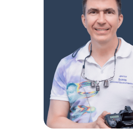
Белов Виталий Валентино
Руководитель сети стоматолог
«Белла Вита Дент», врач-стоматол
стоматолог-ортопед
27
Стаж:
лет